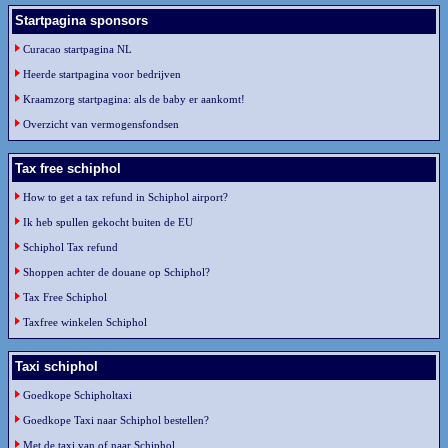
Startpagina sponsors
Curacao startpagina NL
Heerde startpagina voor bedrijven
Kraamzorg startpagina: als de baby er aankomt!
Overzicht van vermogensfondsen
Tax free schiphol
How to get a tax refund in Schiphol airport?
Ik heb spullen gekocht buiten de EU
Schiphol Tax refund
Shoppen achter de douane op Schiphol?
Tax Free Schiphol
Taxfree winkelen Schiphol
Taxi schiphol
Goedkope Schipholtaxi
Goedkope Taxi naar Schiphol bestellen?
Met de taxi van of naar Schiphol